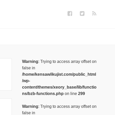
Warning
: Trying to access array offset on
false in
/home/kensaw/ikujist.com/public_html
/wp-
content/themes/xeory_base/lib/functio
ns/bzb-functions.php
on line
299
Warning
: Trying to access array offset on
false in