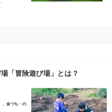
。
び場「冒険遊び場」とは？
）、金づち・の