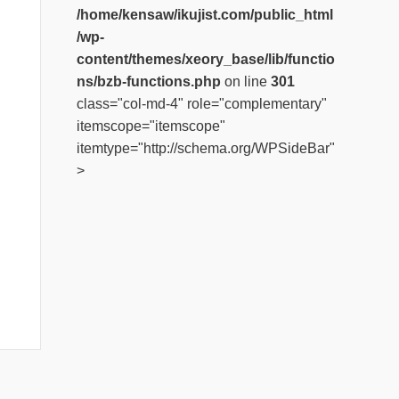
/home/kensaw/ikujist.com/public_html
/wp-
content/themes/xeory_base/lib/functio
ns/bzb-functions.php
on line
301
class="col-md-4" role="complementary"
itemscope="itemscope"
itemtype="http://schema.org/WPSideBar"
>