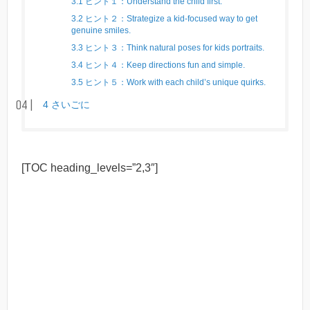
3.1
ヒント１：Understand the child first.
3.2
ヒント２：Strategize a kid-focused way to get
genuine smiles.
3.3
ヒント３：Think natural poses for kids portraits.
3.4
ヒント４：Keep directions fun and simple.
3.5
ヒント５：Work with each child’s unique quirks.
4
さいごに
[TOC heading_levels=”2,3″]