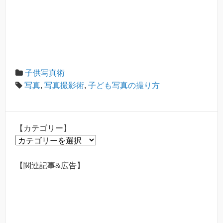
子供写真術
写真
,
写真撮影術
,
子ども写真の撮り方
【カテゴリー】
【カ
テ
ゴ
【関連記事&広告】
リ
ー】