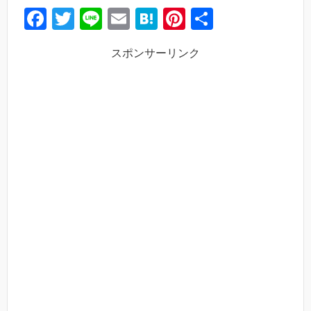
F
T
Li
E
H
Pi
共
a
wi
n
m
at
nt
有
スポンサーリンク
c
tt
e
ail
e
er
e
er
n
e
b
a
st
o
o
k