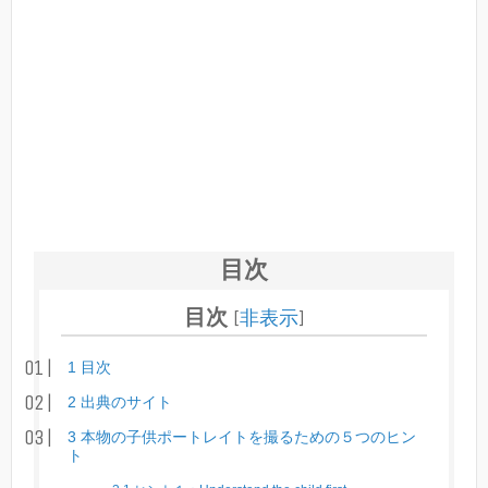
目次
目次
[
非表示
]
1
目次
2
出典のサイト
3
本物の子供ポートレイトを撮るための５つのヒン
ト