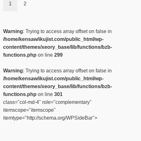
1
2
Warning
: Trying to access array offset on false in
/home/kensaw/ikujist.com/public_html/wp-
content/themes/xeory_base/lib/functions/bzb-
functions.php
on line
299
Warning
: Trying to access array offset on false in
/home/kensaw/ikujist.com/public_html/wp-
content/themes/xeory_base/lib/functions/bzb-
functions.php
on line
301
class="col-md-4" role="complementary"
itemscope="itemscope"
itemtype="http://schema.org/WPSideBar">